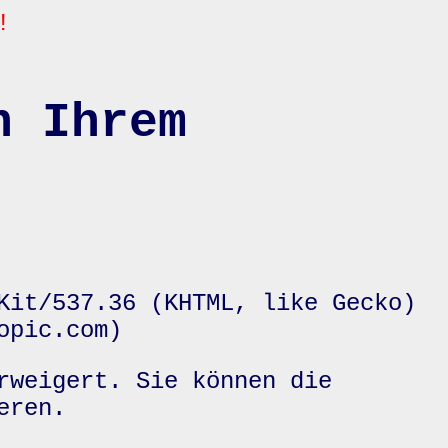
!
n Ihrem
Kit/537.36 (KHTML, like Gecko)
opic.com)
rweigert. Sie können die
eren.