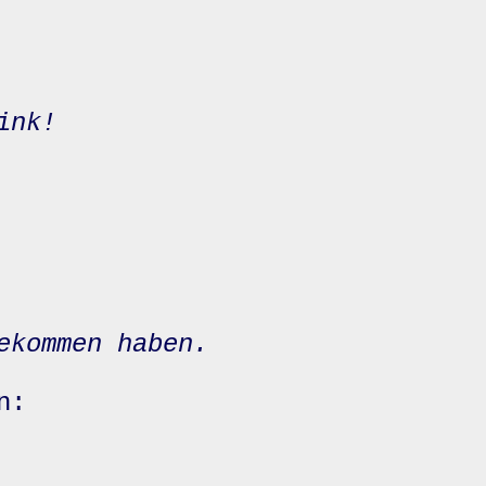
ink!
ekommen haben.
n: