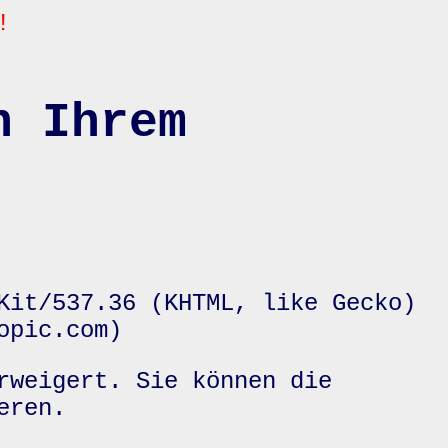
!
n Ihrem
Kit/537.36 (KHTML, like Gecko)
opic.com)
rweigert. Sie können die
eren.