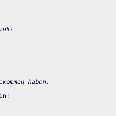
ink!
ekommen haben.
in: