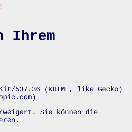
!
n Ihrem
Kit/537.36 (KHTML, like Gecko)
opic.com)
rweigert. Sie können die
eren.