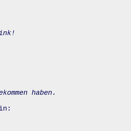
ink!
ekommen haben.
in: