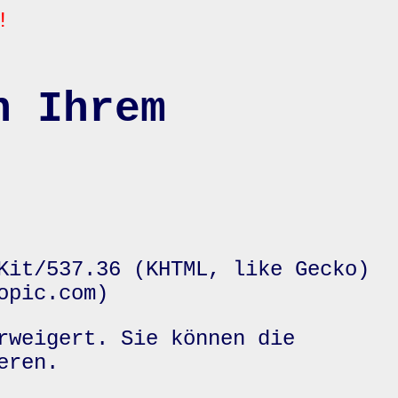
!
n Ihrem
Kit/537.36 (KHTML, like Gecko)
opic.com)
rweigert. Sie können die
eren.