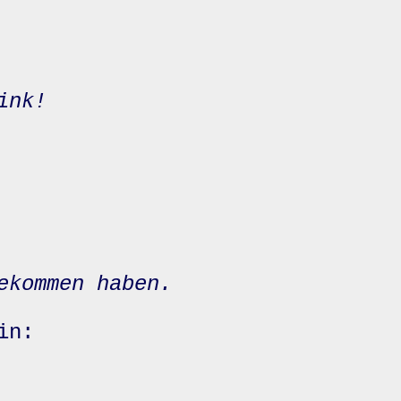
ink!
ekommen haben.
in: