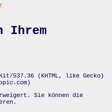
!
n Ihrem
Kit/537.36 (KHTML, like Gecko)
opic.com)
rweigert. Sie können die
eren.