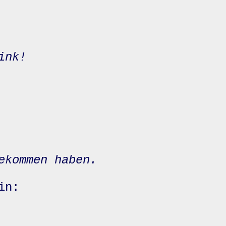
ink!
ekommen haben.
in: